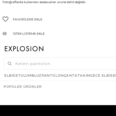
Fotoğraflarda kullanılan aksesuarlar ürüne dahil değildir.
FAVORILERE EKLE
İSTEK LISTEME EKLE
FIYAT DÜŞÜNCE HABER VER
GELINCE HABER VER
ELBISE
TULUM
BLUZ
PANTOLON
ÇANTA
TAKIM
GECE ELBISE
POPÜLER ÜRÜNLER
Azalt
Artır