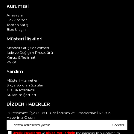
Kurumsal
Anasayfa
Hakkımızda
Toptan Satış
Bize Ulaşın
Müşteri İlişkileri
Mesafeli Satış Sözleşmesi
İade ve Değişim Prosedürü
Kargo & Teslimat
KVKK
Yardım
Müşteri Hizmetleri
Sıkça Sorulan Sorular
Gizlilik Politikası
Kullanım Şartları
BİZDEN HABERLER
Bültenimize Üye Olun ! Tüm İndirim ve Fırsatlardan İlk Sizin
Haberiniz Olsun !
Gönder
Üyelik koşullarını
ve
kişisel verilerimin
korunmasını kabul ediyorum.