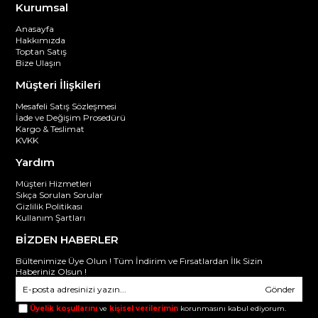
Kurumsal
Anasayfa
Hakkımızda
Toptan Satış
Bize Ulaşın
Müşteri İlişkileri
Mesafeli Satış Sözleşmesi
İade ve Değişim Prosedürü
Kargo & Teslimat
KVKK
Yardım
Müşteri Hizmetleri
Sıkça Sorulan Sorular
Gizlilik Politikası
Kullanım Şartları
BİZDEN HABERLER
Bültenimize Üye Olun ! Tüm İndirim ve Fırsatlardan İlk Sizin
Haberiniz Olsun !
Gönder
Üyelik koşullarını
ve
kişisel verilerimin
korunmasını kabul ediyorum.