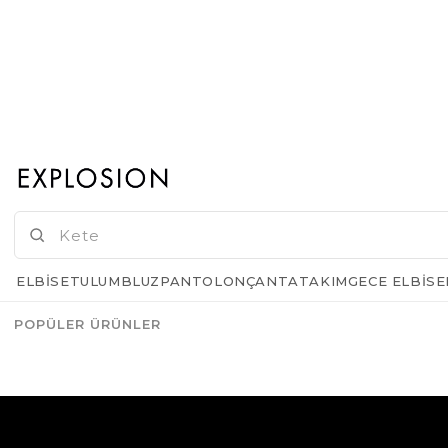
Metalik Parlak Deri Asimetrik Kapaklı Tasarım Abiye Çanta
Metalik Parlak Deri Asimetrik Kapaklı Tasarım Abiye Çanta
₺2.739,00
₺2.739,00
ELBISE
TULUM
BLUZ
PANTOLON
ÇANTA
TAKIM
GECE ELBISE
POPÜLER ÜRÜNLER
1
2
3
>