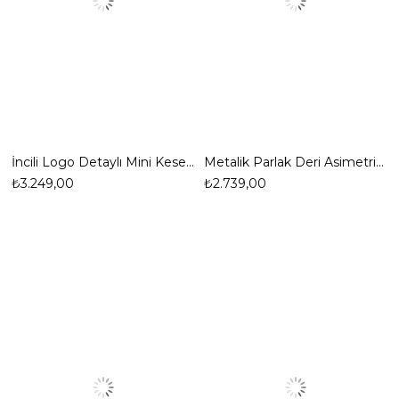
İncili Logo Detaylı Mini Kese Çanta
Metalik Parlak Deri Asimetrik Kapaklı Tasarım Abiye Çanta
₺3.249,00
₺2.739,00