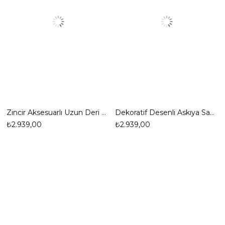
Zincir Aksesuarlı Uzun Deri Askılı El Omuz Çanta
Dekoratif Desenli Askıya Sahip, Şık Çanta
₺2.939,00
₺2.939,00