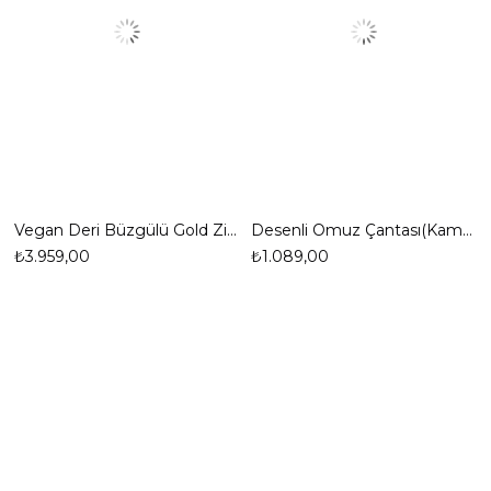
Vegan Deri Büzgülü Gold Zincir Saplı Şık Çanta
Desenli Omuz Çantası(Kampanyalı Ürün)
₺3.959,00
₺1.089,00