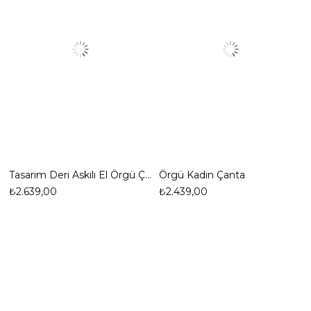
Tasarım Deri Askılı El Örgü Çanta
Örgü Kadın Çanta
₺2.639,00
₺2.439,00