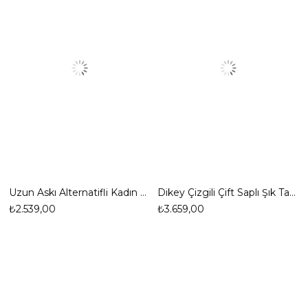
Uzun Askı Alternatifli Kadın El ve Omuz Çantası
Dikey Çizgili Çift Saplı Şık Tasarıma Sahip El Çantası
₺2.539,00
₺3.659,00