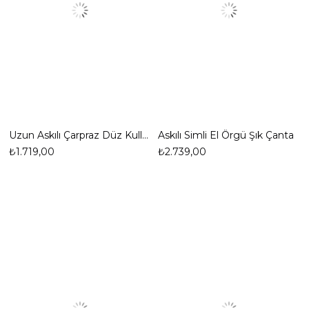
Uzun Askılı Çarpraz Düz Kullanımlı Mini Şık Çanta
Askılı Simli El Örgü Şık Çanta
₺1.719,00
₺2.739,00