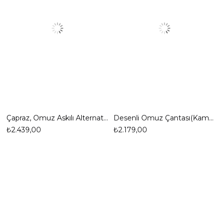
Çapraz, Omuz Askılı Alternatifli, Zincirli, Vegan Deri,Şık Çanta
Desenli Omuz Çantası(Kampanyalı Ürün)
₺2.439,00
₺2.179,00