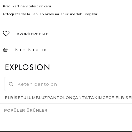
Kredi kartına 9 taksit imkanı.
Fotoğraflarda kullanılan aksesuarlar ürüne dahil değildir.
FAVORILERE EKLE
İSTEK LISTEME EKLE
FIYAT DÜŞÜNCE HABER VER
GELINCE HABER VER
ELBISE
TULUM
BLUZ
PANTOLON
ÇANTA
TAKIM
GECE ELBISE
POPÜLER ÜRÜNLER
Azalt
Artır