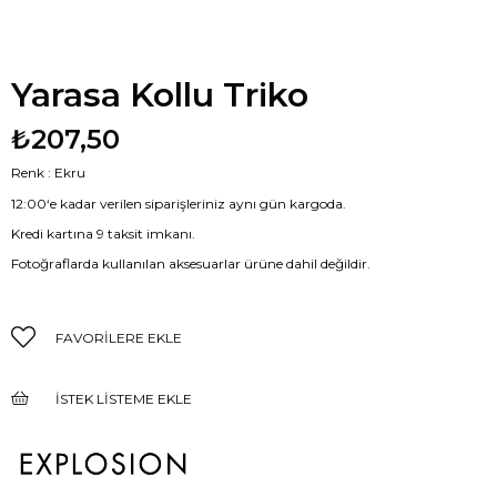
Yarasa Kollu Triko
₺207,50
Renk : Ekru
12:00‘e kadar verilen siparişleriniz aynı gün kargoda.
Kredi kartına 9 taksit imkanı.
Fotoğraflarda kullanılan aksesuarlar ürüne dahil değildir.
FAVORILERE EKLE
İSTEK LISTEME EKLE
FIYAT DÜŞÜNCE HABER VER
GELINCE HABER VER