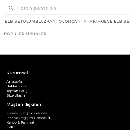
ELBISE
TULUM
BLUZ
PANTOLON
ÇANTA
TAKIM
GECE ELBISE
POPÜLER ÜRÜNLER
Azalt
Artır
Kurumsal
Anasayfa
Hakkımızda
Toptan Satış
Bize Ulaşın
Müşteri İlişkileri
Mesafeli Satış Sözleşmesi
İade ve Değişim Prosedürü
Kargo & Teslimat
KVKK