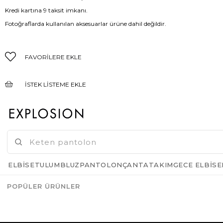
Kredi kartına 9 taksit imkanı.
Fotoğraflarda kullanılan aksesuarlar ürüne dahil değildir.
FAVORILERE EKLE
İSTEK LISTEME EKLE
FIYAT DÜŞÜNCE HABER VER
GELINCE HABER VER
ELBISE
TULUM
BLUZ
PANTOLON
ÇANTA
TAKIM
GECE ELBISE
POPÜLER ÜRÜNLER
Azalt
Artır