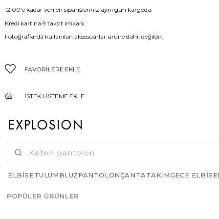
12:00‘e kadar verilen siparişleriniz aynı gün kargoda.
Kredi kartına 9 taksit imkanı.
Fotoğraflarda kullanılan aksesuarlar ürüne dahil değildir.
FAVORILERE EKLE
İSTEK LISTEME EKLE
FIYAT DÜŞÜNCE HABER VER
GELINCE HABER VER
ELBISE
TULUM
BLUZ
PANTOLON
ÇANTA
TAKIM
GECE ELBISE
POPÜLER ÜRÜNLER
Azalt
Artır