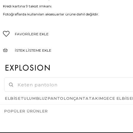
Kredi kartına 9 taksit imkanı.
Fotoğraflarda kullanılan aksesuarlar ürüne dahil değildir.
FAVORILERE EKLE
İSTEK LISTEME EKLE
FIYAT DÜŞÜNCE HABER VER
GELINCE HABER VER
ELBISE
TULUM
BLUZ
PANTOLON
ÇANTA
TAKIM
GECE ELBISE
POPÜLER ÜRÜNLER
Azalt
Artır