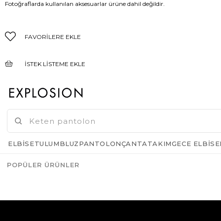
Fotoğraflarda kullanılan aksesuarlar ürüne dahil değildir.
FAVORILERE EKLE
İSTEK LISTEME EKLE
FIYAT DÜŞÜNCE HABER VER
GELINCE HABER VER
ELBISE
TULUM
BLUZ
PANTOLON
ÇANTA
TAKIM
GECE ELBISE
POPÜLER ÜRÜNLER
Azalt
Artır