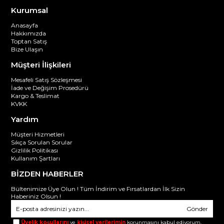
Kurumsal
Anasayfa
Hakkımızda
Toptan Satış
Bize Ulaşın
Müşteri İlişkileri
Mesafeli Satış Sözleşmesi
İade ve Değişim Prosedürü
Kargo & Teslimat
KVKK
Yardım
Müşteri Hizmetleri
Sıkça Sorulan Sorular
Gizlilik Politikası
Kullanım Şartları
BİZDEN HABERLER
Bültenimize Üye Olun ! Tüm İndirim ve Fırsatlardan İlk Sizin
Haberiniz Olsun !
Gönder
Üyelik koşullarını
ve
kişisel verilerimin
korunmasını kabul ediyorum.