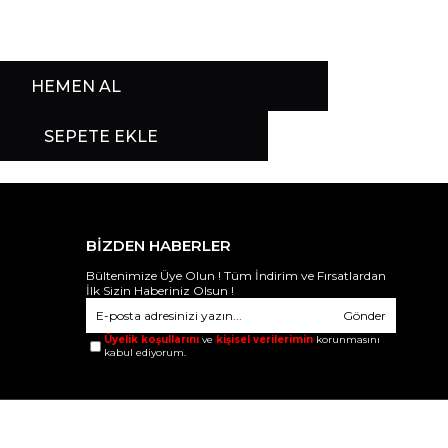
BİZDEN HABERLER
Bültenimize Üye Olun ! Tüm İndirim ve Fırsatlardan
İlk Sizin Haberiniz Olsun !
Gönder
Üyelik koşullarını
ve
kişisel verilerimin
korunmasını
kabul ediyorum.