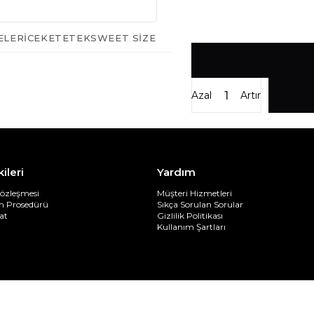
ELERI
CEKET
ETEK
SWEET SIZE
Azalt
Artır
kileri
Yardım
Sözleşmesi
Müşteri Hizmetleri
im Prosedürü
Sıkça Sorulan Sorular
at
Gizlilik Politikası
Kullanım Şartları