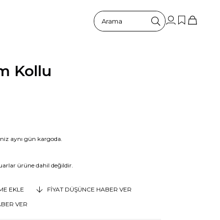
ım Kollu
riniz aynı gün kargoda.
arlar ürüne dahil değildir.
EME EKLE
FIYAT DÜŞÜNCE HABER VER
ABER VER