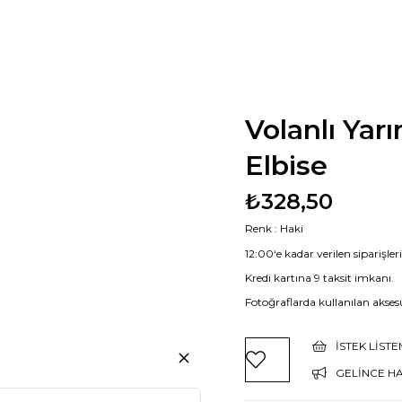
Volanlı Yar
Elbise
₺328,50
Renk : Haki
12:00‘e kadar verilen siparişle
Kredi kartına 9 taksit imkanı.
Fotoğraflarda kullanılan aksesu
İSTEK LIST
GELINCE H