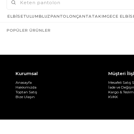
ELBISE
TULUM
BLUZ
PANTOLON
ÇANTA
TAKIM
GECE ELBIS
POPÜLER ÜRÜNLER
Kurumsal
Müşteri İliş
Anasayfa
Mesafeli Satış 
Hakkımızda
İade ve Değiş
Toptan Satış
Kargo & Teslim
Bize Ulaşın
KVKK