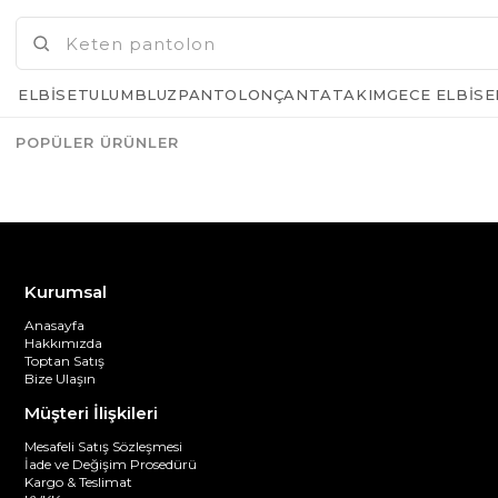
GELINCE HABER VER
ELBISE
TULUM
BLUZ
PANTOLON
ÇANTA
TAKIM
GECE ELBISE
POPÜLER ÜRÜNLER
Azalt
Artır
Kurumsal
Anasayfa
Hakkımızda
Toptan Satış
Bize Ulaşın
Müşteri İlişkileri
Mesafeli Satış Sözleşmesi
İade ve Değişim Prosedürü
Kargo & Teslimat