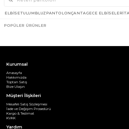
ELBISE
TULUM
BLUZ
PANTOLON
ÇANTA
GECE ELBISELERI
T
POPÜLER ÜRÜNLER
Azalt
Artır
Kurumsal
Anasayfa
Hakkımızda
Toptan Satış
Bize Ulaşın
Müşteri İlişkileri
Mesafeli Satış Sözleşmesi
İade ve Değişim Prosedürü
Kargo & Teslimat
KVKK
Yardım