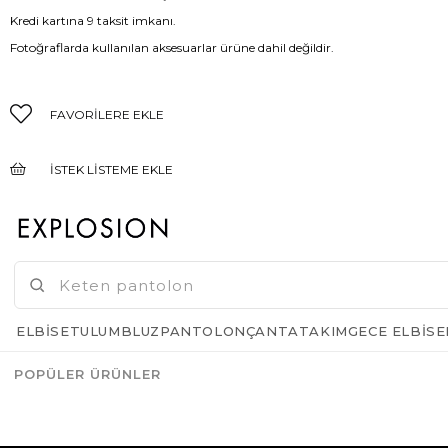
Kredi kartına 9 taksit imkanı.
Fotoğraflarda kullanılan aksesuarlar ürüne dahil değildir.
FAVORILERE EKLE
İSTEK LISTEME EKLE
FIYAT DÜŞÜNCE HABER VER
GELINCE HABER VER
ELBISE
TULUM
BLUZ
PANTOLON
ÇANTA
TAKIM
GECE ELBISE
POPÜLER ÜRÜNLER
Azalt
Artır