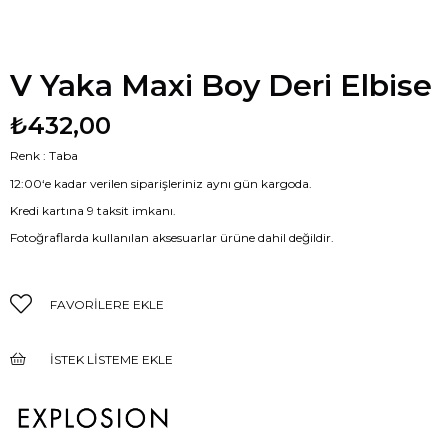
V Yaka Maxi Boy Deri Elbise
₺432,00
Renk : Taba
12:00‘e kadar verilen siparişleriniz aynı gün kargoda.
Kredi kartına 9 taksit imkanı.
Fotoğraflarda kullanılan aksesuarlar ürüne dahil değildir.
FAVORILERE EKLE
İSTEK LISTEME EKLE
FIYAT DÜŞÜNCE HABER VER
GELINCE HABER VER