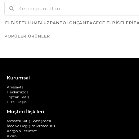
ELBISE
TULUM
BLUZ
PANTOLON
ÇANTA
GECE ELBISELERI
T
POPÜLER ÜRÜNLER
Azalt
Artır
Kurumsal
Anasayfa
Hakkımızda
Toptan Satış
Bize Ulaşın
Müşteri İlişkileri
Mesafeli Satış Sözleşmesi
İade ve Değişim Prosedürü
Kargo & Teslimat
KVKK