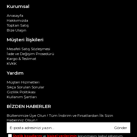
Kurumsal
Anasayfa
Hakkımızda
Toptan Satış
Bize Ulaşın
Müşteri İlişkileri
Mesafeli Satış Sözleşmesi
İade ve Değişim Prosedürü
Kargo & Teslimat
KVKK
Yardım
Müşteri Hizmetleri
Sıkça Sorulan Sorular
Gizlilik Politikası
Kullanım Şartları
BİZDEN HABERLER
Bültenimize Üye Olun ! Tüm İndirim ve Fırsatlardan İlk Sizin
Haberiniz Olsun !
Gönder
Üyelik koşullarını
ve
kişisel verilerimin
korunmasını kabul ediyorum.