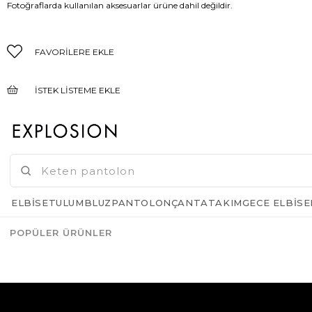
Fotoğraflarda kullanılan aksesuarlar ürüne dahil değildir.
FAVORILERE EKLE
İSTEK LISTEME EKLE
FIYAT DÜŞÜNCE HABER VER
GELINCE HABER VER
ELBISE
TULUM
BLUZ
PANTOLON
ÇANTA
TAKIM
GECE ELBISE
POPÜLER ÜRÜNLER
Azalt
Artır