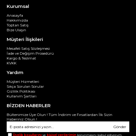
Kurumsal
Anasayfa
Hakkımızda
Toptan Satış
Bize Ulaşın
Müşteri İlişkileri
Mesafeli Satış Sözleşmesi
İade ve Değişim Prosedürü
Kargo & Teslimat
KVKK
Yardım
Müşteri Hizmetleri
Sıkça Sorulan Sorular
Gizlilik Politikası
Kullanım Şartları
BİZDEN HABERLER
Bültenimize Üye Olun ! Tüm İndirim ve Fırsatlardan İlk Sizin
Haberiniz Olsun !
Gönder
Üyelik koşullarını
ve
kişisel verilerimin
korunmasını kabul ediyorum.