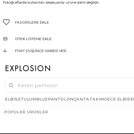
Fotoğraflarda kullanılan aksesuarlar ürüne dahil değildir.
FAVORILERE EKLE
İSTEK LISTEME EKLE
FIYAT DÜŞÜNCE HABER VER
KARGO BEDAVA
GELINCE HABER VER
ELBISE
TULUM
BLUZ
PANTOLON
ÇANTA
TAKIM
GECE ELBISE
POPÜLER ÜRÜNLER
Azalt
Artır