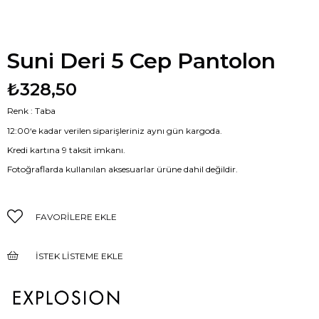
Suni Deri 5 Cep Pantolon
₺328,50
Renk : Taba
12:00‘e kadar verilen siparişleriniz aynı gün kargoda.
Kredi kartına 9 taksit imkanı.
Fotoğraflarda kullanılan aksesuarlar ürüne dahil değildir.
FAVORILERE EKLE
İSTEK LISTEME EKLE
FIYAT DÜŞÜNCE HABER VER
GELINCE HABER VER