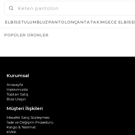
ELBISE
TULUM
BLUZ
PANTOLON
ÇANTA
TAKIM
GECE ELBISE
POPÜLER ÜRÜNLER
Azalt
Artır
Kurumsal
Anasayfa
Hakkımızda
Toptan Satış
Bize Ulaşın
Müşteri İlişkileri
Mesafeli Satış Sözleşmesi
İade ve Değişim Prosedürü
Kargo & Teslimat
KVKK