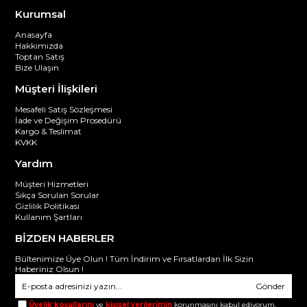
Kurumsal
Anasayfa
Hakkımızda
Toptan Satış
Bize Ulaşın
Müşteri İlişkileri
Mesafeli Satış Sözleşmesi
İade ve Değişim Prosedürü
Kargo & Teslimat
KVKK
Yardım
Müşteri Hizmetleri
Sıkça Sorulan Sorular
Gizlilik Politikası
Kullanım Şartları
BİZDEN HABERLER
Bültenimize Üye Olun ! Tüm İndirim ve Fırsatlardan İlk Sizin
Haberiniz Olsun !
Gönder
Üyelik koşullarını
ve
kişisel verilerimin
korunmasını kabul ediyorum.