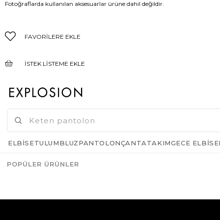
Fotoğraflarda kullanılan aksesuarlar ürüne dahil değildir.
FAVORILERE EKLE
İSTEK LISTEME EKLE
FIYAT DÜŞÜNCE HABER VER
GELINCE HABER VER
ELBISE
TULUM
BLUZ
PANTOLON
ÇANTA
TAKIM
GECE ELBISE
POPÜLER ÜRÜNLER
Azalt
Artır