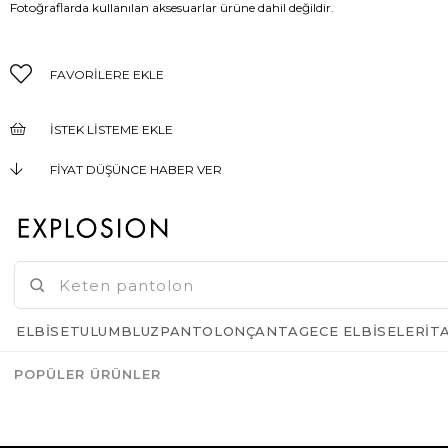
Fotoğraflarda kullanılan aksesuarlar ürüne dahil değildir.
FAVORILERE EKLE
İSTEK LISTEME EKLE
FIYAT DÜŞÜNCE HABER VER
KARGO BEDAVA
GELINCE HABER VER
ELBISE
TULUM
BLUZ
PANTOLON
ÇANTA
GECE ELBISELERI
T
POPÜLER ÜRÜNLER
Azalt
Artır