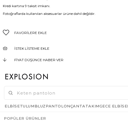
Kredi kartına 9 taksit imkanı.
Fotoğraflarda kullanılan aksesuarlar ürüne dahil değildir.
FAVORILERE EKLE
İSTEK LISTEME EKLE
FIYAT DÜŞÜNCE HABER VER
KARGO BEDAVA
GELINCE HABER VER
ELBISE
TULUM
BLUZ
PANTOLON
ÇANTA
TAKIM
GECE ELBISE
POPÜLER ÜRÜNLER
Azalt
Artır