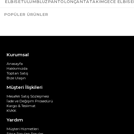
ELBISE
TULUM
BLUZ
PANTOLON
ÇANTA
TAKIM
GECE ELBISE
POPÜLER ÜRÜNLER
Azalt
Artır
Kurumsal
Anasayfa
Hakkımızda
Toptan Satış
Bize Ulaşın
Müşteri İlişkileri
Mesafeli Satış Sözleşmesi
İade ve Değişim Prosedürü
Kargo & Teslimat
KVKK
Yardım
Müşteri Hizmetleri
Sıkça Sorulan Sorular