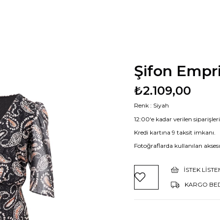
Şifon Empr
₺2.109,00
Renk : Siyah
12:00‘e kadar verilen siparişle
Kredi kartına 9 taksit imkanı.
Fotoğraflarda kullanılan aksesu
İSTEK LIST
KARGO BE