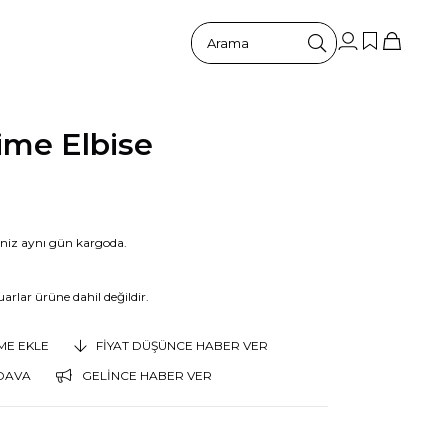
ime Elbise
riniz aynı gün kargoda.
arlar ürüne dahil değildir.
EME EKLE
FIYAT DÜŞÜNCE HABER VER
DAVA
GELINCE HABER VER