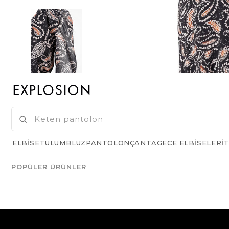
ELBISE
TULUM
BLUZ
PANTOLON
ÇANTA
GECE ELBISELERI
T
POPÜLER ÜRÜNLER