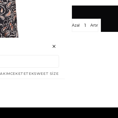
Azalt
Artır
AKIM
CEKET
ETEK
SWEET SIZE