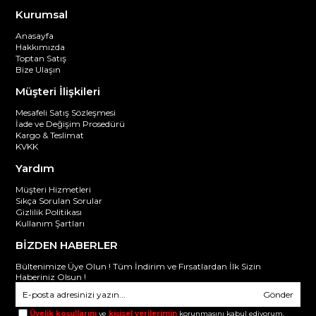
Kurumsal
Anasayfa
Hakkımızda
Toptan Satış
Bize Ulaşın
Müşteri İlişkileri
Mesafeli Satış Sözleşmesi
İade ve Değişim Prosedürü
Kargo & Teslimat
KVKK
Yardım
Müşteri Hizmetleri
Sıkça Sorulan Sorular
Gizlilik Politikası
Kullanım Şartları
BİZDEN HABERLER
Bültenimize Üye Olun ! Tüm İndirim ve Fırsatlardan İlk Sizin
Haberiniz Olsun !
Gönder
Üyelik koşullarını
ve
kişisel verilerimin
korunmasını kabul ediyorum.