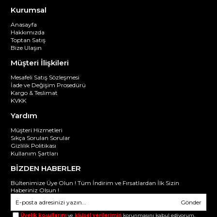
Kurumsal
Anasayfa
Hakkımızda
Toptan Satış
Bize Ulaşın
Müşteri İlişkileri
Mesafeli Satış Sözleşmesi
İade ve Değişim Prosedürü
Kargo & Teslimat
KVKK
Yardım
Müşteri Hizmetleri
Sıkça Sorulan Sorular
Gizlilik Politikası
Kullanım Şartları
BİZDEN HABERLER
Bültenimize Üye Olun ! Tüm İndirim ve Fırsatlardan İlk Sizin
Haberiniz Olsun !
Gönder
Üyelik koşullarını
ve
kişisel verilerimin
korunmasını kabul ediyorum.