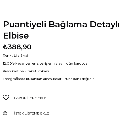
Puantiyeli Bağlama Detaylı
Elbise
₺388,90
Renk : Lila Siyah
12:00‘e kadar verilen siparişleriniz aynı gün kargoda.
Kredi kartına 9 taksit imkanı.
Fotoğraflarda kullanılan aksesuarlar ürüne dahil değildir.
FAVORILERE EKLE
İSTEK LISTEME EKLE
FIYAT DÜŞÜNCE HABER VER