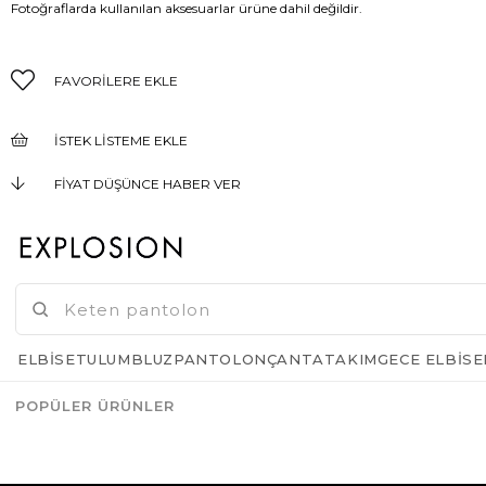
Fotoğraflarda kullanılan aksesuarlar ürüne dahil değildir.
FAVORILERE EKLE
İSTEK LISTEME EKLE
FIYAT DÜŞÜNCE HABER VER
KARGO BEDAVA
GELINCE HABER VER
ELBISE
TULUM
BLUZ
PANTOLON
ÇANTA
TAKIM
GECE ELBISE
POPÜLER ÜRÜNLER
Azalt
Artır