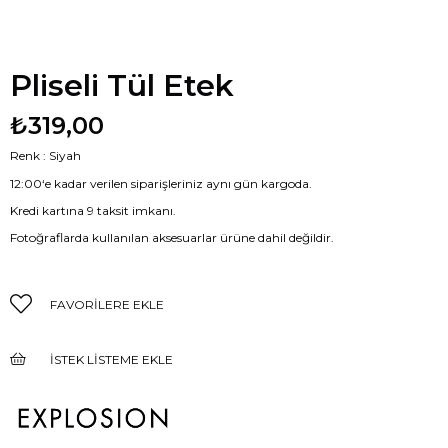
Pliseli Tül Etek
₺319,00
Renk : Siyah
12:00‘e kadar verilen siparişleriniz aynı gün kargoda.
Kredi kartına 9 taksit imkanı.
Fotoğraflarda kullanılan aksesuarlar ürüne dahil değildir.
FAVORILERE EKLE
İSTEK LISTEME EKLE
FIYAT DÜŞÜNCE HABER VER
GELINCE HABER VER