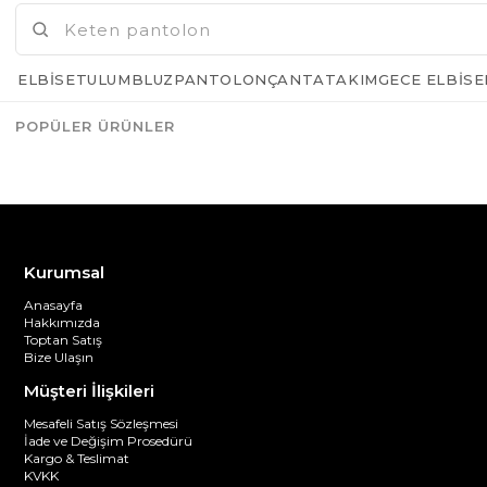
ELBISE
TULUM
BLUZ
PANTOLON
ÇANTA
TAKIM
GECE ELBISE
POPÜLER ÜRÜNLER
Azalt
Artır
Kurumsal
Anasayfa
Hakkımızda
Toptan Satış
Bize Ulaşın
Müşteri İlişkileri
Mesafeli Satış Sözleşmesi
İade ve Değişim Prosedürü
Kargo & Teslimat
KVKK