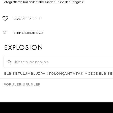
Fotoğraflarda kullanılan aksesuarlar ürüne dahil değildir.
FAVORILERE EKLE
İSTEK LISTEME EKLE
FIYAT DÜŞÜNCE HABER VER
GELINCE HABER VER
ELBISE
TULUM
BLUZ
PANTOLON
ÇANTA
TAKIM
GECE ELBISE
POPÜLER ÜRÜNLER
Azalt
Artır