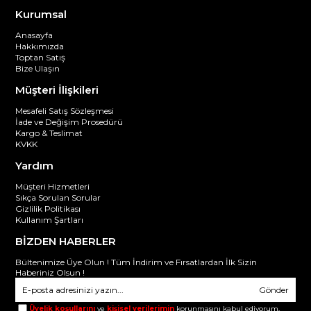
Kurumsal
Anasayfa
Hakkımızda
Toptan Satış
Bize Ulaşın
Müşteri İlişkileri
Mesafeli Satış Sözleşmesi
İade ve Değişim Prosedürü
Kargo & Teslimat
KVKK
Yardım
Müşteri Hizmetleri
Sıkça Sorulan Sorular
Gizlilik Politikası
Kullanım Şartları
BİZDEN HABERLER
Bültenimize Üye Olun ! Tüm İndirim ve Fırsatlardan İlk Sizin
Haberiniz Olsun !
Gönder
Üyelik koşullarını
ve
kişisel verilerimin
korunmasını kabul ediyorum.