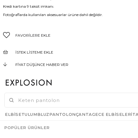
Kredi kartına 9 taksit imkanı.
Fotoğraflarda kullanılan aksesuarlar ürüne dahil değildir.
FAVORILERE EKLE
İSTEK LISTEME EKLE
FIYAT DÜŞÜNCE HABER VER
KARGO BEDAVA
GELINCE HABER VER
ELBISE
TULUM
BLUZ
PANTOLON
ÇANTA
GECE ELBISELERI
T
POPÜLER ÜRÜNLER
Azalt
Artır