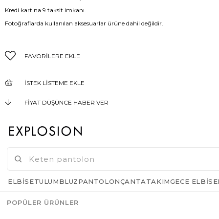
Kredi kartına 9 taksit imkanı.
Fotoğraflarda kullanılan aksesuarlar ürüne dahil değildir.
FAVORILERE EKLE
İSTEK LISTEME EKLE
FIYAT DÜŞÜNCE HABER VER
KARGO BEDAVA
GELINCE HABER VER
ELBISE
TULUM
BLUZ
PANTOLON
ÇANTA
TAKIM
GECE ELBISE
POPÜLER ÜRÜNLER
Azalt
Artır