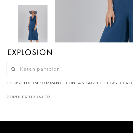
ELBISE
TULUM
BLUZ
PANTOLON
ÇANTA
GECE ELBISELERI
T
POPÜLER ÜRÜNLER