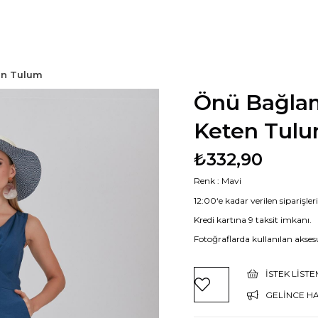
en Tulum
Önü Bağlam
Keten Tul
₺332,90
Renk : Mavi
12:00‘e kadar verilen siparişle
Kredi kartına 9 taksit imkanı.
Fotoğraflarda kullanılan aksesu
İSTEK LIST
GELINCE H