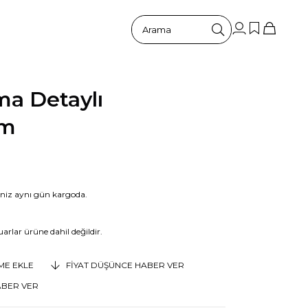
a Detaylı
um
riniz aynı gün kargoda.
arlar ürüne dahil değildir.
EME EKLE
FIYAT DÜŞÜNCE HABER VER
ABER VER