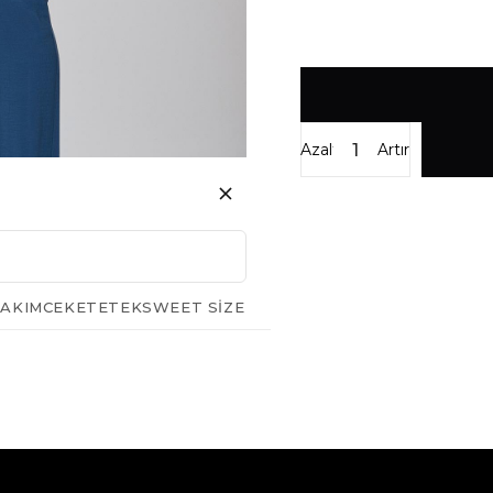
Azalt
Artır
AKIM
CEKET
ETEK
SWEET SIZE