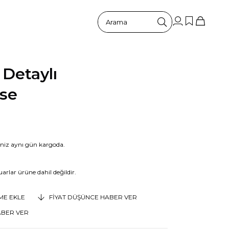
 Detaylı
ise
riniz aynı gün kargoda.
arlar ürüne dahil değildir.
EME EKLE
FIYAT DÜŞÜNCE HABER VER
ABER VER