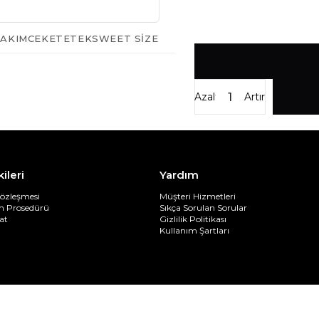
AKIM
CEKET
ETEK
SWEET SIZE
Azalt
Artır
kileri
Yardım
Sözleşmesi
Müşteri Hizmetleri
im Prosedürü
Sıkça Sorulan Sorular
at
Gizlilik Politikası
Kullanım Şartları