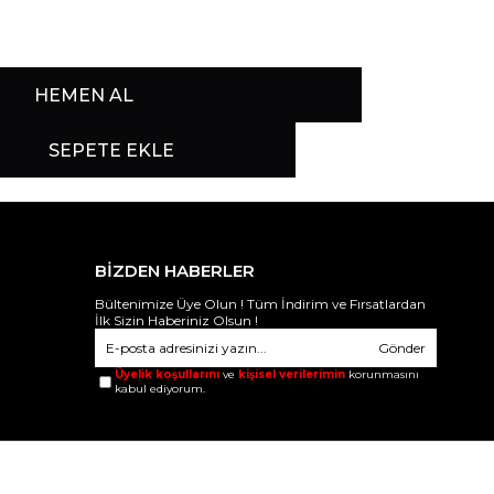
BİZDEN HABERLER
Bültenimize Üye Olun ! Tüm İndirim ve Fırsatlardan
İlk Sizin Haberiniz Olsun !
Gönder
Üyelik koşullarını
ve
kişisel verilerimin
korunmasını
kabul ediyorum.