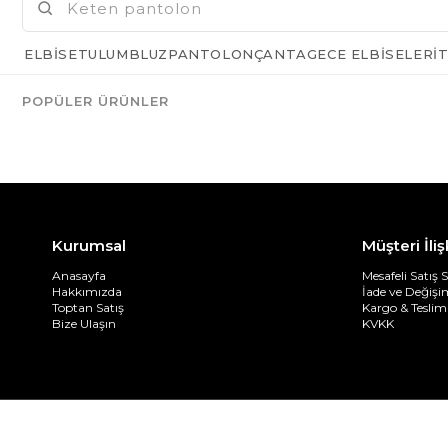
ELBISE
TULUM
BLUZ
PANTOLON
ÇANTA
GECE ELBISELERI
T
POPÜLER ÜRÜNLER
Kurumsal
Müşteri İliş
Anasayfa
Mesafeli Satış 
Hakkımızda
İade ve Değiş
Toptan Satış
Kargo & Teslim
Bize Ulaşın
KVKK