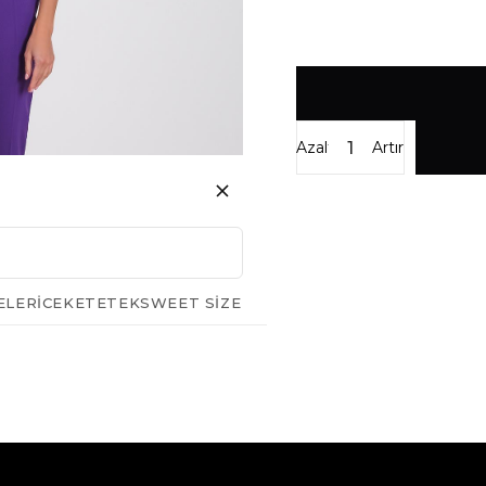
Azalt
Artır
ELERI
CEKET
ETEK
SWEET SIZE