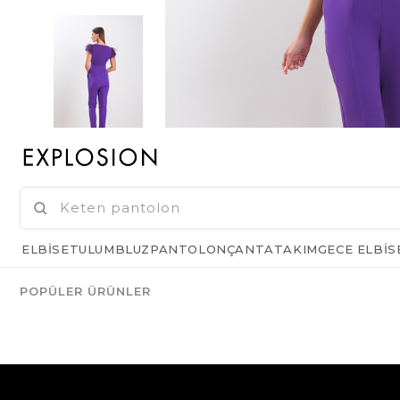
ELBISE
TULUM
BLUZ
PANTOLON
ÇANTA
TAKIM
GECE ELBIS
POPÜLER ÜRÜNLER