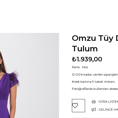
Omzu Tüy D
Tulum
₺1.939,00
Renk : Mor
12:00‘e kadar verilen siparişle
Kredi kartına 9 taksit imkanı.
Fotoğraflarda kullanılan aksesu
İSTEK LIST
GELINCE H