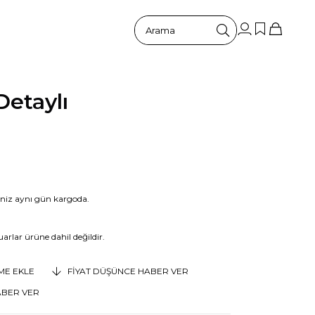
etaylı
riniz aynı gün kargoda.
arlar ürüne dahil değildir.
EME EKLE
FIYAT DÜŞÜNCE HABER VER
ABER VER