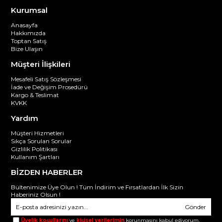
Kurumsal
Anasayfa
Hakkımızda
Toptan Satış
Bize Ulaşın
Müşteri İlişkileri
Mesafeli Satış Sözleşmesi
İade ve Değişim Prosedürü
Kargo & Teslimat
KVKK
Yardım
Müşteri Hizmetleri
Sıkça Sorulan Sorular
Gizlilik Politikası
Kullanım Şartları
BİZDEN HABERLER
Bültenimize Üye Olun ! Tüm İndirim ve Fırsatlardan İlk Sizin
Haberiniz Olsun !
Gönder
Üyelik koşullarını
ve
kişisel verilerimin
korunmasını kabul ediyorum.