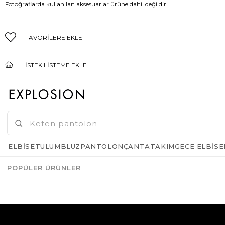
Fotoğraflarda kullanılan aksesuarlar ürüne dahil değildir.
FAVORILERE EKLE
İSTEK LISTEME EKLE
FIYAT DÜŞÜNCE HABER VER
GELINCE HABER VER
ELBISE
TULUM
BLUZ
PANTOLON
ÇANTA
TAKIM
GECE ELBISE
POPÜLER ÜRÜNLER
Azalt
Artır