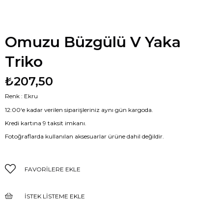
Omuzu Büzgülü V Yaka
Triko
₺207,50
Renk : Ekru
12:00‘e kadar verilen siparişleriniz aynı gün kargoda.
Kredi kartına 9 taksit imkanı.
Fotoğraflarda kullanılan aksesuarlar ürüne dahil değildir.
FAVORILERE EKLE
İSTEK LISTEME EKLE
FIYAT DÜŞÜNCE HABER VER