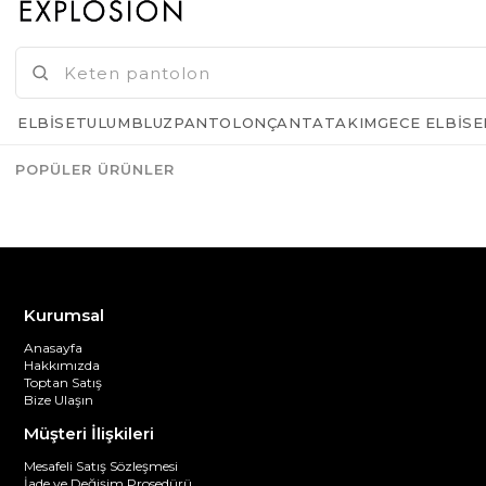
GELINCE HABER VER
ELBISE
TULUM
BLUZ
PANTOLON
ÇANTA
TAKIM
GECE ELBISE
POPÜLER ÜRÜNLER
Azalt
Artır
Kurumsal
Anasayfa
Hakkımızda
Toptan Satış
Bize Ulaşın
Müşteri İlişkileri
Mesafeli Satış Sözleşmesi
İade ve Değişim Prosedürü