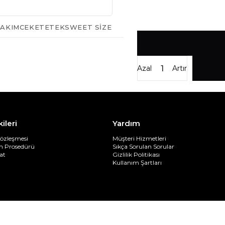
AKIM
CEKET
ETEK
SWEET SIZE
Azalt
Artır
kileri
Yardım
Sözleşmesi
Müşteri Hizmetleri
im Prosedürü
Sıkça Sorulan Sorular
at
Gizlilik Politikası
Kullanım Şartları