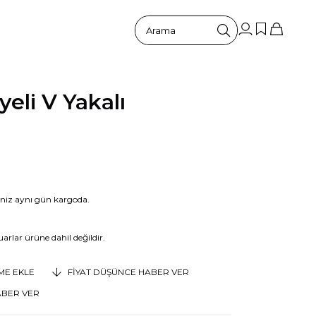
yeli V Yakalı
riniz aynı gün kargoda.
arlar ürüne dahil değildir.
EME EKLE
FIYAT DÜŞÜNCE HABER VER
ABER VER