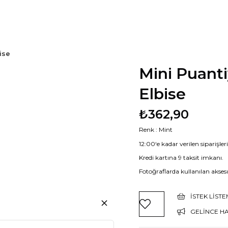
ise
Mini Puanti
Elbise
₺362,90
Renk : Mint
12:00‘e kadar verilen siparişle
Kredi kartına 9 taksit imkanı.
Fotoğraflarda kullanılan aksesu
İSTEK LIST
GELINCE H