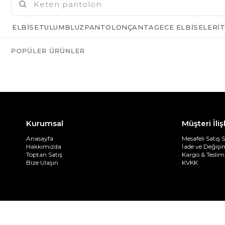
ELBISE
TULUM
BLUZ
PANTOLON
ÇANTA
GECE ELBISELERI
T
POPÜLER ÜRÜNLER
Kurumsal
Müşteri İliş
Anasayfa
Mesafeli Satış 
Hakkımızda
İade ve Değiş
Toptan Satış
Kargo & Teslim
Bize Ulaşın
KVKK