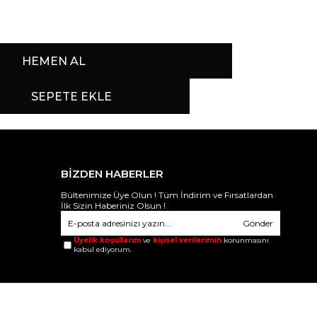
BİZDEN HABERLER
Bültenimize Üye Olun ! Tüm İndirim ve Fırsatlardan
İlk Sizin Haberiniz Olsun !
Gönder
Üyelik koşullarını
ve
kişisel verilerimin
korunmasını
kabul ediyorum.