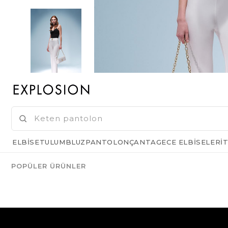
ELBISE
TULUM
BLUZ
PANTOLON
ÇANTA
GECE ELBISELERI
T
POPÜLER ÜRÜNLER