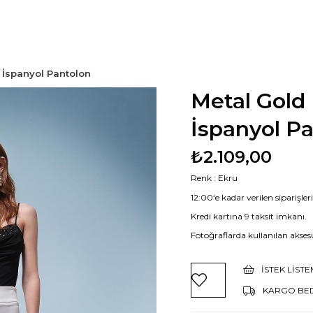
 İspanyol Pantolon
Metal Gold 
İspanyol P
₺2.109,00
Renk : Ekru
12:00‘e kadar verilen siparişle
Kredi kartına 9 taksit imkanı.
Fotoğraflarda kullanılan aksesu
İSTEK LIST
KARGO BE