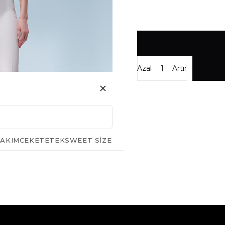
Azalt
Artır
AKIM
CEKET
ETEK
SWEET SIZE