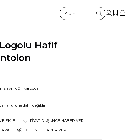
Logolu Hafif
antolon
riniz aynı gün kargoda.
arlar ürüne dahil değildir.
EME EKLE
FIYAT DÜŞÜNCE HABER VER
DAVA
GELINCE HABER VER