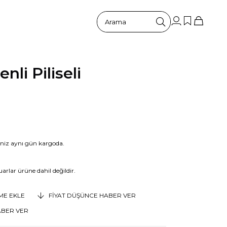
li Piliseli
riniz aynı gün kargoda.
arlar ürüne dahil değildir.
EME EKLE
FIYAT DÜŞÜNCE HABER VER
ABER VER