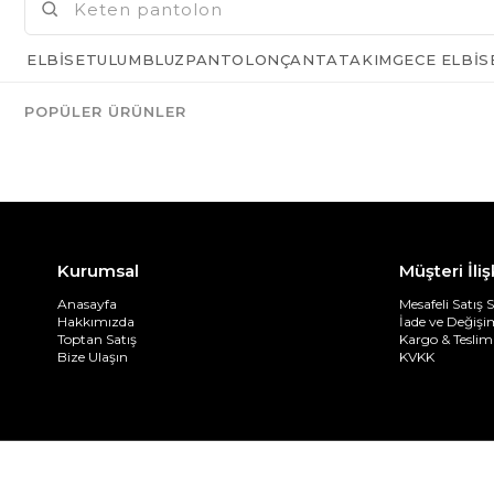
ELBISE
TULUM
BLUZ
PANTOLON
ÇANTA
TAKIM
GECE ELBIS
POPÜLER ÜRÜNLER
Kurumsal
Müşteri İliş
Anasayfa
Mesafeli Satış 
Hakkımızda
İade ve Değiş
Toptan Satış
Kargo & Teslim
Bize Ulaşın
KVKK