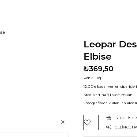
ise
Leopar Desen
Elbise
₺369,50
Renk : Bej
12:00‘e kadar verilen siparişle
Kredi kartına 9 taksit imkanı.
Fotoğraflarda kullanılan aksesu
İSTEK LIST
GELINCE H