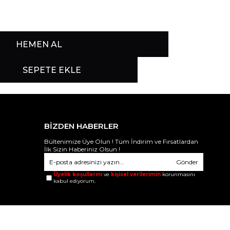
BİZDEN HABERLER
Bültenimize Üye Olun ! Tüm İndirim ve Fırsatlardan
İlk Sizin Haberiniz Olsun !
Gönder
Üyelik koşullarını
ve
kişisel verilerimin
korunmasını
kabul ediyorum.