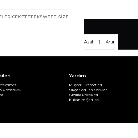
ELERI
CEKET
ETEK
SWEET SIZE
Azalt
Artır
kileri
Yardım
Sözleşmesi
Müşteri Hizmetleri
im Prosedürü
Sıkça Sorulan Sorular
at
Gizlilik Politikası
Kullanım Şartları