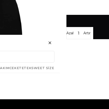
Azalt
Artır
AKIM
CEKET
ETEK
SWEET SIZE