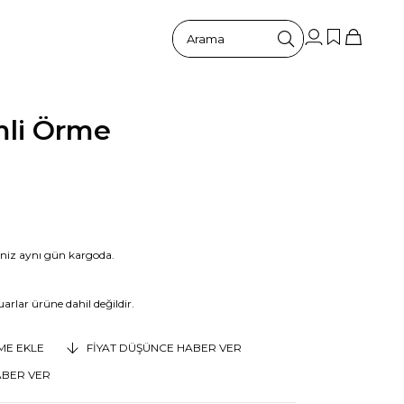
mli Örme
riniz aynı gün kargoda.
arlar ürüne dahil değildir.
EME EKLE
FIYAT DÜŞÜNCE HABER VER
ABER VER