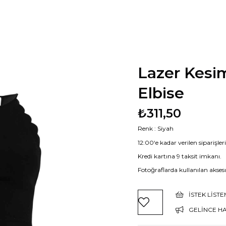
Lazer Kesi
Elbise
₺311,50
Renk : Siyah
12:00‘e kadar verilen siparişle
Kredi kartına 9 taksit imkanı.
Fotoğraflarda kullanılan aksesu
İSTEK LIST
GELINCE H