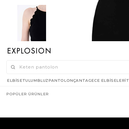
ELBISE
TULUM
BLUZ
PANTOLON
ÇANTA
GECE ELBISELERI
T
POPÜLER ÜRÜNLER