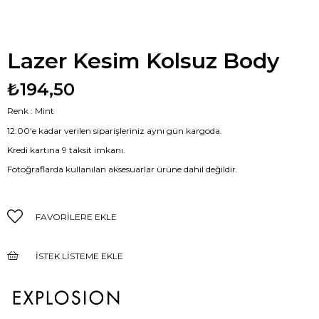
Lazer Kesim Kolsuz Body
₺194,50
Renk : Mint
12:00‘e kadar verilen siparişleriniz aynı gün kargoda.
Kredi kartına 9 taksit imkanı.
Fotoğraflarda kullanılan aksesuarlar ürüne dahil değildir.
FAVORILERE EKLE
İSTEK LISTEME EKLE
FIYAT DÜŞÜNCE HABER VER
GELINCE HABER VER