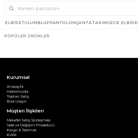
ELBISE
TULUM
BLUZ
PANTOLON
ÇANTA
TAKIM
GECE ELBISE
POPÜLER ÜRÜNLER
Azalt
Artır
Kurumsal
Anasayfa
Hakkımızda
Toptan Satış
Bize Ulaşın
Müşteri İlişkileri
Mesafeli Satış Sözleşmesi
İade ve Değişim Prosedürü
Kargo & Teslimat
KVKK