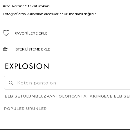
Kredi kartına 9 taksit imkanı.
Fotoğraflarda kullanılan aksesuarlar ürüne dahil değildir.
FAVORILERE EKLE
İSTEK LISTEME EKLE
FIYAT DÜŞÜNCE HABER VER
GELINCE HABER VER
ELBISE
TULUM
BLUZ
PANTOLON
ÇANTA
TAKIM
GECE ELBISE
POPÜLER ÜRÜNLER
Azalt
Artır