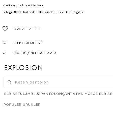
Kredi kartına 9 taksit imkanı.
Fotoğraflarda kullanılan aksesuarlar ürüne dahil değildir.
FAVORILERE EKLE
İSTEK LISTEME EKLE
FIYAT DÜŞÜNCE HABER VER
KARGO BEDAVA
GELINCE HABER VER
ELBISE
TULUM
BLUZ
PANTOLON
ÇANTA
TAKIM
GECE ELBISE
POPÜLER ÜRÜNLER
Azalt
Artır