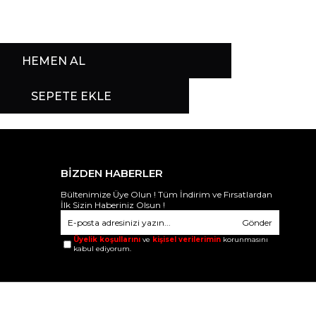
BİZDEN HABERLER
Bültenimize Üye Olun ! Tüm İndirim ve Fırsatlardan
İlk Sizin Haberiniz Olsun !
Gönder
Üyelik koşullarını
ve
kişisel verilerimin
korunmasını
kabul ediyorum.