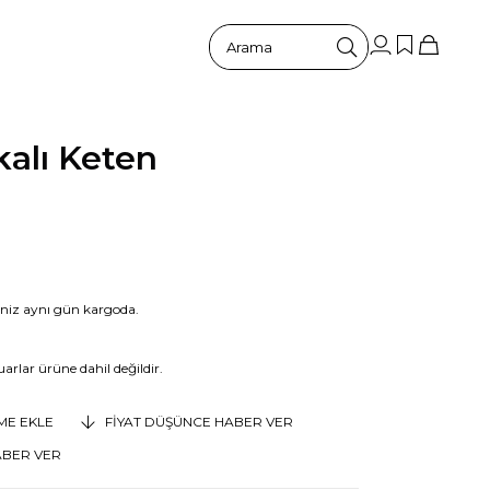
kalı Keten
riniz aynı gün kargoda.
arlar ürüne dahil değildir.
EME EKLE
FIYAT DÜŞÜNCE HABER VER
ABER VER