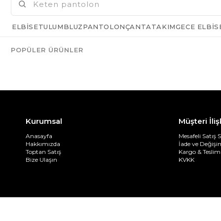
ELBISE
TULUM
BLUZ
PANTOLON
ÇANTA
TAKIM
GECE ELBIS
POPÜLER ÜRÜNLER
Kurumsal
Müşteri İliş
Anasayfa
Mesafeli Satış 
Hakkımızda
İade ve Değiş
Toptan Satış
Kargo & Teslim
Bize Ulaşın
KVKK