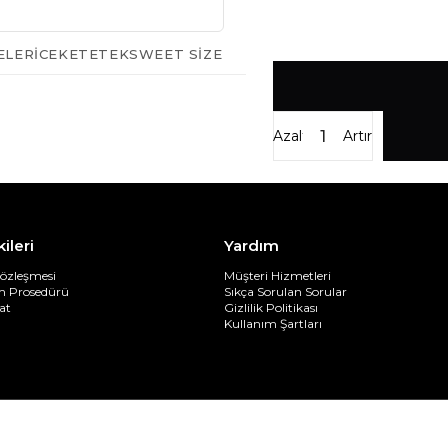
ELERI
CEKET
ETEK
SWEET SIZE
Azalt
Artır
kileri
Yardım
Sözleşmesi
Müşteri Hizmetleri
im Prosedürü
Sıkça Sorulan Sorular
at
Gizlilik Politikası
Kullanım Şartları