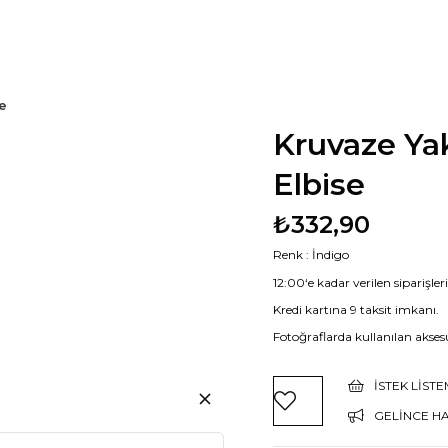
e
Kruvaze Ya
Elbise
₺332,90
Renk : İndigo
12:00‘e kadar verilen siparişle
Kredi kartına 9 taksit imkanı.
Fotoğraflarda kullanılan aksesu
İSTEK LIST
GELINCE H