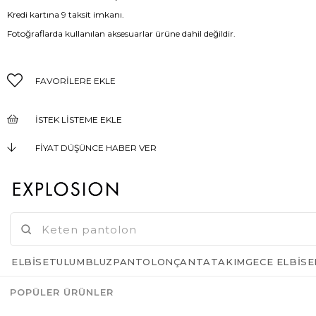
Kredi kartına 9 taksit imkanı.
Fotoğraflarda kullanılan aksesuarlar ürüne dahil değildir.
FAVORILERE EKLE
İSTEK LISTEME EKLE
FIYAT DÜŞÜNCE HABER VER
KARGO BEDAVA
GELINCE HABER VER
ELBISE
TULUM
BLUZ
PANTOLON
ÇANTA
TAKIM
GECE ELBISE
POPÜLER ÜRÜNLER
Azalt
Artır