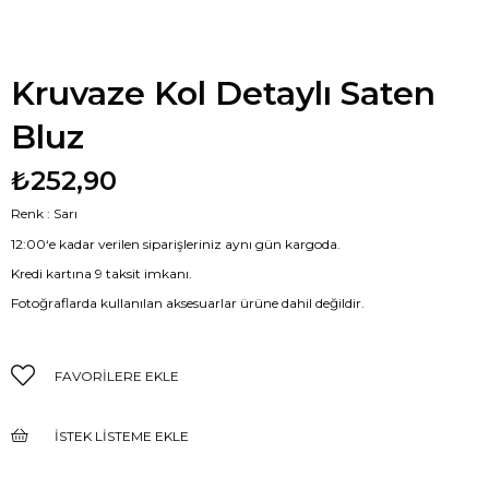
Kruvaze Kol Detaylı Saten
Bluz
₺252,90
Renk : Sarı
12:00‘e kadar verilen siparişleriniz aynı gün kargoda.
Kredi kartına 9 taksit imkanı.
Fotoğraflarda kullanılan aksesuarlar ürüne dahil değildir.
FAVORILERE EKLE
İSTEK LISTEME EKLE
FIYAT DÜŞÜNCE HABER VER