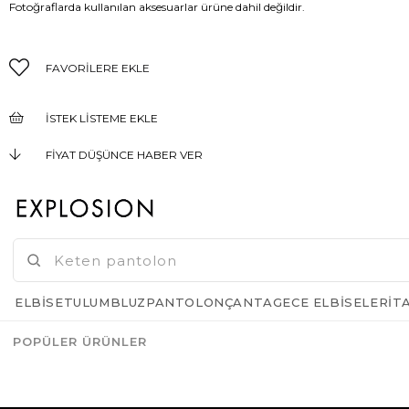
Fotoğraflarda kullanılan aksesuarlar ürüne dahil değildir.
FAVORILERE EKLE
İSTEK LISTEME EKLE
FIYAT DÜŞÜNCE HABER VER
KARGO BEDAVA
GELINCE HABER VER
ELBISE
TULUM
BLUZ
PANTOLON
ÇANTA
GECE ELBISELERI
T
POPÜLER ÜRÜNLER
Azalt
Artır