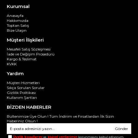
Kurumsal
Anasayfa
Hakkımızda
Toptan Satış
Bize Ulaşın
Müşteri İlişkileri
Mesafeli Satış Sözleşmesi
İade ve Değişim Prosedürü
Kargo & Teslimat
KVKK
Yardım
Müşteri Hizmetleri
Sıkça Sorulan Sorular
Gizlilik Politikası
Kullanım Şartları
BİZDEN HABERLER
Bültenimize Üye Olun ! Tüm İndirim ve Fırsatlardan İlk Sizin
Haberiniz Olsun !
Gönder
Üyelik koşullarını
ve
kişisel verilerimin
korunmasını kabul ediyorum.