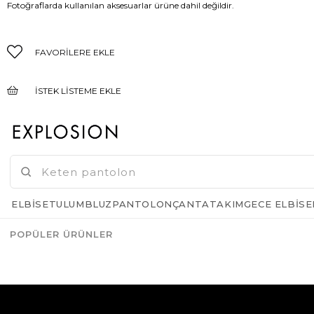
Fotoğraflarda kullanılan aksesuarlar ürüne dahil değildir.
FAVORILERE EKLE
İSTEK LISTEME EKLE
FIYAT DÜŞÜNCE HABER VER
GELINCE HABER VER
ELBISE
TULUM
BLUZ
PANTOLON
ÇANTA
TAKIM
GECE ELBISE
POPÜLER ÜRÜNLER
Azalt
Artır