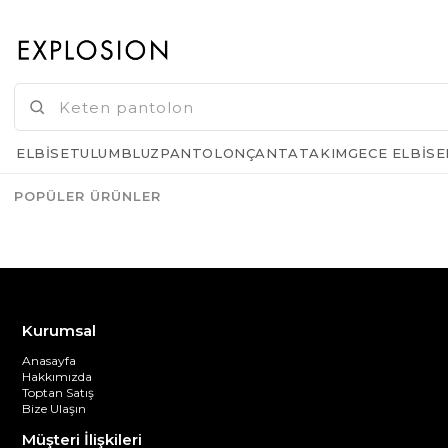
KARGO BEDAVA
GELINCE HABER VER
ELBISE
TULUM
BLUZ
PANTOLON
ÇANTA
TAKIM
GECE ELBISE
POPÜLER ÜRÜNLER
Azalt
Artır
Kurumsal
Anasayfa
Hakkımızda
Toptan Satış
Bize Ulaşın
Müşteri İlişkileri