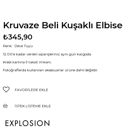
Kruvaze Beli Kuşaklı Elbise
₺345,90
Renk : Deve Tüyü
12:00‘e kadar verilen siparişleriniz aynı gün kargoda.
Kredi kartına 9 taksit imkanı.
Fotoğraflarda kullanılan aksesuarlar ürüne dahil değildir.
FAVORILERE EKLE
İSTEK LISTEME EKLE
FIYAT DÜŞÜNCE HABER VER
GELINCE HABER VER