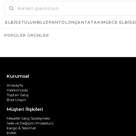
ELBISE
TULUM
BLUZ
PANTOLON
ÇANTA
TAKIM
GECE ELBISE
POPÜLER ÜRÜNLER
Azalt
Artır
Kurumsal
Anasayfa
Hakkımızda
Toptan Satış
Bize Ulaşın
Müşteri İlişkileri
Mesafeli Satış Sözleşmesi
İade ve Değişim Prosedürü
Kargo & Teslimat
KVKK