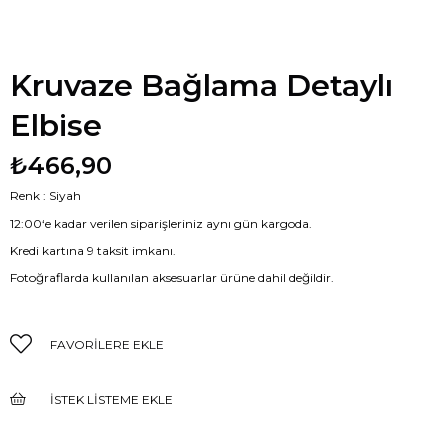
Kruvaze Bağlama Detaylı
Elbise
₺466,90
Renk : Siyah
12:00‘e kadar verilen siparişleriniz aynı gün kargoda.
Kredi kartına 9 taksit imkanı.
Fotoğraflarda kullanılan aksesuarlar ürüne dahil değildir.
FAVORILERE EKLE
İSTEK LISTEME EKLE
FIYAT DÜŞÜNCE HABER VER